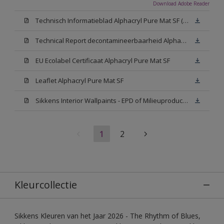
Download Adobe Reader
Technisch Informatieblad Alphacryl Pure Mat SF (New Livery) (PDF)
Technical Report decontamineerbaarheid Alphacryl Pure Mat SF
EU Ecolabel Certificaat Alphacryl Pure Mat SF
Leaflet Alphacryl Pure Mat SF
Sikkens Interior Wallpaints - EPD of Milieuproductverklaring
1
2
Kleurcollectie
Sikkens Kleuren van het Jaar 2026 - The Rhythm of Blues,