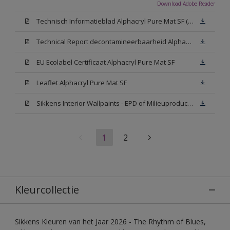
Download Adobe Reader
Technisch Informatieblad Alphacryl Pure Mat SF (New Livery) (PDF)
Technical Report decontamineerbaarheid Alphacryl Pure Mat SF
EU Ecolabel Certificaat Alphacryl Pure Mat SF
Leaflet Alphacryl Pure Mat SF
Sikkens Interior Wallpaints - EPD of Milieuproductverklaring
1
2
Kleurcollectie
Sikkens Kleuren van het Jaar 2026 - The Rhythm of Blues,