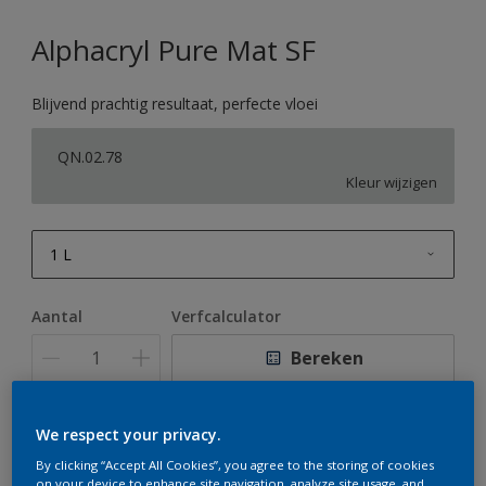
Alphacryl Pure Mat SF
Blijvend prachtig resultaat, perfecte vloei
QN.02.78
Kleur wijzigen
1 L
1 L
Aantal
Verfcalculator
2,5 L
Bereken
5 L
10 L
We respect your privacy.
Op dit moment is het niet mogelijk dit product online
te bestellen. Houd de website in de gaten, we werken
By clicking “Accept All Cookies”, you agree to the storing of cookies
er hard aan om de voorraad aan te vullen.
on your device to enhance site navigation, analyze site usage, and