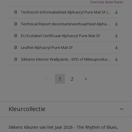
Download Adobe Reader
Technisch Informatieblad Alphacryl Pure Mat SF (New Livery) (PDF)
Technical Report decontamineerbaarheid Alphacryl Pure Mat SF
EU Ecolabel Certificaat Alphacryl Pure Mat SF
Leaflet Alphacryl Pure Mat SF
Sikkens Interior Wallpaints - EPD of Milieuproductverklaring
1
2
Kleurcollectie
Sikkens Kleuren van het Jaar 2026 - The Rhythm of Blues,