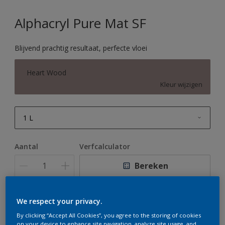
Alphacryl Pure Mat SF
Blijvend prachtig resultaat, perfecte vloei
Heart Wood
Kleur wijzigen
1 L
1 L
Aantal
Verfcalculator
2,5 L
Bereken
5 L
10 L
We respect your privacy.
Op dit moment is het niet mogelijk dit product online
te bestellen. Houd de website in de gaten, we werken
By clicking “Accept All Cookies”, you agree to the storing of cookies
er hard aan om de voorraad aan te vullen.
on your device to enhance site navigation, analyze site usage, and