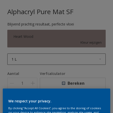
Alphacryl Pure Mat SF
Blijvend prachtig resultaat, perfecte vloei
Heart Wood
Kleur wijzigen
1 L
1 L
Aantal
Verfcalculator
2,5 L
Bereken
5 L
10 L
We respect your privacy.
Op dit moment is het niet mogelijk dit product online
te bestellen. Houd de website in de gaten, we werken
By clicking “Accept All Cookies”, you agree to the storing of cookies
er hard aan om de voorraad aan te vullen.
on your device to enhance site navigation, analyze site usage, and