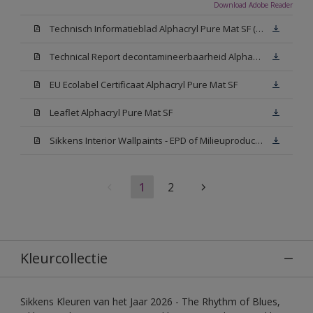
Download Adobe Reader
Technisch Informatieblad Alphacryl Pure Mat SF (New Livery) (PDF)
Technical Report decontamineerbaarheid Alphacryl Pure Mat SF
EU Ecolabel Certificaat Alphacryl Pure Mat SF
Leaflet Alphacryl Pure Mat SF
Sikkens Interior Wallpaints - EPD of Milieuproductverklaring
1
2
Kleurcollectie
Sikkens Kleuren van het Jaar 2026 - The Rhythm of Blues,