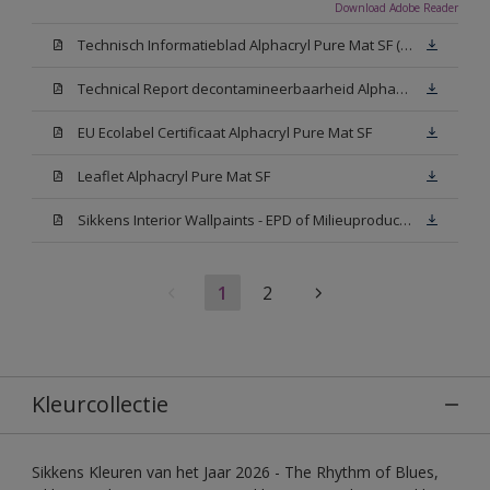
Download Adobe Reader
Technisch Informatieblad Alphacryl Pure Mat SF (New Livery) (PDF)
Technical Report decontamineerbaarheid Alphacryl Pure Mat SF
EU Ecolabel Certificaat Alphacryl Pure Mat SF
Leaflet Alphacryl Pure Mat SF
Sikkens Interior Wallpaints - EPD of Milieuproductverklaring
1
2
Kleurcollectie
Sikkens Kleuren van het Jaar 2026 - The Rhythm of Blues,