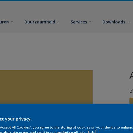
euren
Duurzaamheid
Services
Downloads
B
ct your privacy.
 “Accept All Cookies”, you agree to the storing of cookies on your device to enhanc
analyze site usage, and assist in our marketing efforts.
Info