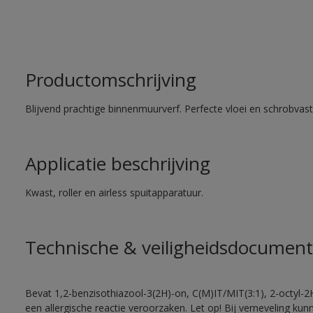
Productomschrijving
Blijvend prachtige binnenmuurverf. Perfecte vloei en schrobvas
Applicatie beschrijving
Kwast, roller en airless spuitapparatuur.
Technische & veiligheidsdocument
Bevat 1,2-benzisothiazool-3(2H)-on, C(M)IT/MIT(3:1), 2-octyl-2
een allergische reactie veroorzaken. Let op! Bij verneveling ku