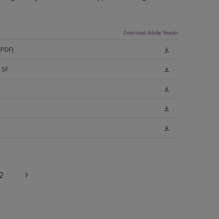
Download Adobe Reader
(PDF)
 SF
2