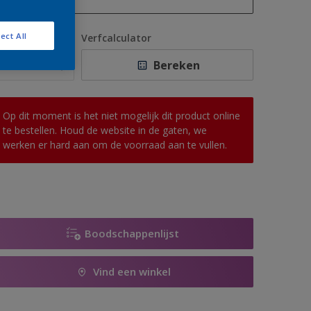
1 L
ect All
antal
Verfcalculator
2,5 L
Bereken
5 L
10 L
Op dit moment is het niet mogelijk dit product online
te bestellen. Houd de website in de gaten, we
werken er hard aan om de voorraad aan te vullen.
Boodschappenlijst
Vind een winkel