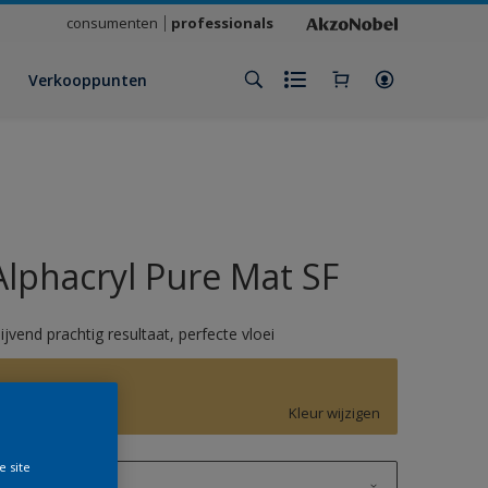
consumenten
professionals
Verkooppunten
Alphacryl Pure Mat SF
lijvend prachtig resultaat, perfecte vloei
F6.35.68
Kleur wijzigen
e site
1 L