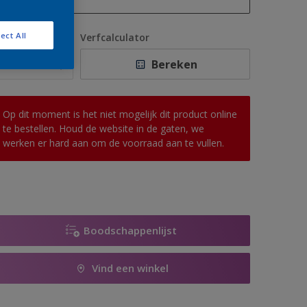
1 L
ect All
antal
Verfcalculator
2,5 L
Bereken
5 L
10 L
Op dit moment is het niet mogelijk dit product online
te bestellen. Houd de website in de gaten, we
werken er hard aan om de voorraad aan te vullen.
Boodschappenlijst
Vind een winkel