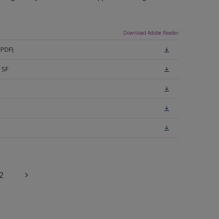
Download Adobe Reader
(PDF)
 SF
2