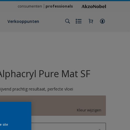
consumenten
professionals
Verkooppunten
Alphacryl Pure Mat SF
lijvend prachtig resultaat, perfecte vloei
D5.06.68
Kleur wijzigen
e site
1 L