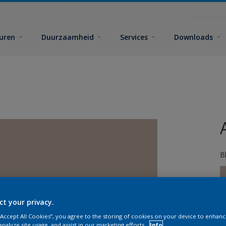
euren
Duurzaamheid
Services
Downloads
B
ct your privacy.
 “Accept All Cookies”, you agree to the storing of cookies on your device to enhanc
analyze site usage, and assist in our marketing efforts.
Info