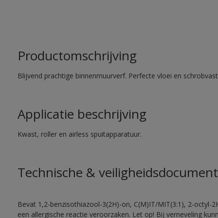
Productomschrijving
Blijvend prachtige binnenmuurverf. Perfecte vloei en schrobvas
Applicatie beschrijving
Kwast, roller en airless spuitapparatuur.
Technische & veiligheidsdocument
Bevat 1,2-benzisothiazool-3(2H)-on, C(M)IT/MIT(3:1), 2-octyl-2
een allergische reactie veroorzaken. Let op! Bij verneveling ku