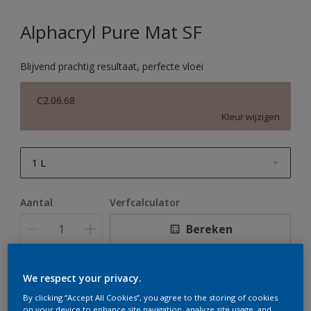
Alphacryl Pure Mat SF
Blijvend prachtig resultaat, perfecte vloei
C2.06.68
Kleur wijzigen
1 L
1 L
Aantal
Verfcalculator
2,5 L
Bereken
5 L
10 L
We respect your privacy.
Op dit moment is het niet mogelijk dit product online
te bestellen. Houd de website in de gaten, we werken
By clicking “Accept All Cookies”, you agree to the storing of cookies
er hard aan om de voorraad aan te vullen.
on your device to enhance site navigation, analyze site usage, and