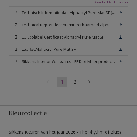
Download Adobe Reader
Technisch Informatieblad Alphacryl Pure Mat SF (New Livery) (PDF)
Technical Report decontamineerbaarheid Alphacryl Pure Mat SF
EU Ecolabel Certificaat Alphacryl Pure Mat SF
Leaflet Alphacryl Pure Mat SF
Sikkens Interior Wallpaints - EPD of Milieuproductverklaring
1
2
Kleurcollectie
Sikkens Kleuren van het Jaar 2026 - The Rhythm of Blues,