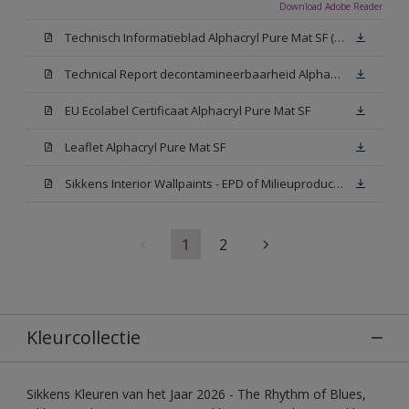
Download Adobe Reader
Technisch Informatieblad Alphacryl Pure Mat SF (New Livery) (PDF)
Technical Report decontamineerbaarheid Alphacryl Pure Mat SF
EU Ecolabel Certificaat Alphacryl Pure Mat SF
Leaflet Alphacryl Pure Mat SF
Sikkens Interior Wallpaints - EPD of Milieuproductverklaring
1
2
Kleurcollectie
Sikkens Kleuren van het Jaar 2026 - The Rhythm of Blues,