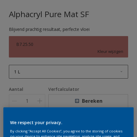
Alphacryl Pure Mat SF
Blijvend prachtig resultaat, perfecte vloei
B7.25.50
Kleur wijzigen
1 L
1 L
Aantal
Verfcalculator
2,5 L
Bereken
5 L
10 L
We respect your privacy.
Op dit moment is het niet mogelijk dit product online
te bestellen. Houd de website in de gaten, we werken
By clicking “Accept All Cookies”, you agree to the storing of cookies
er hard aan om de voorraad aan te vullen.
on your device to enhance site navigation, analyze site usage, and