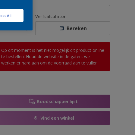
1 L
ect All
antal
Verfcalculator
2,5 L
Bereken
5 L
10 L
Op dit moment is het niet mogelijk dit product online
te bestellen. Houd de website in de gaten, we
werken er hard aan om de voorraad aan te vullen.
Boodschappenlijst
Vind een winkel