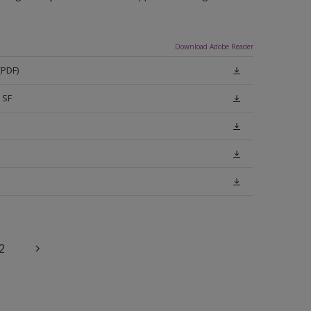
Download Adobe Reader
(PDF)
 SF
2