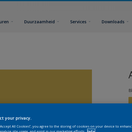
euren
Duurzaamheid
Services
Downloads
B
ct your privacy.
 “Accept All Cookies”, you agree to the storing of cookies on your device to enhanc
analyze site usage, and assist in our marketing efforts.
Info