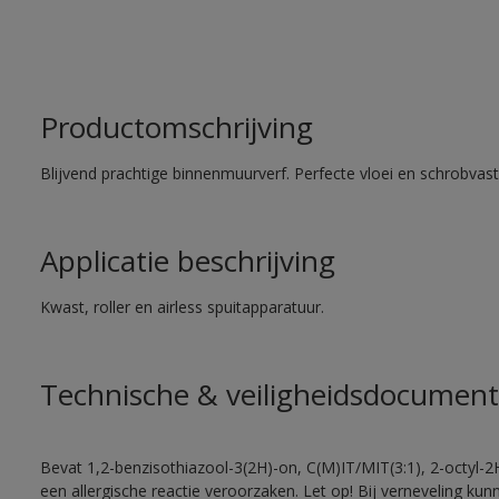
Productomschrijving
Blijvend prachtige binnenmuurverf. Perfecte vloei en schrobvas
Applicatie beschrijving
Kwast, roller en airless spuitapparatuur.
Technische & veiligheidsdocument
Bevat 1,2-benzisothiazool-3(2H)-on, C(M)IT/MIT(3:1), 2-octyl-2
een allergische reactie veroorzaken. Let op! Bij verneveling ku