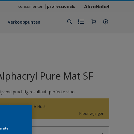
consumenten
professionals
Verkooppunten
Alphacryl Pure Mat SF
lijvend prachtig resultaat, perfecte vloei
Sikkens Het Gele Huis
Kleur wijzigen
e site
1 L