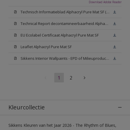
Download Adobe Reader
Technisch Informatieblad Alphacryl Pure Mat SF (New Livery) (PDF)
Technical Report decontamineerbaarheid Alphacryl Pure Mat SF
EU Ecolabel Certificaat Alphacryl Pure Mat SF
Leaflet Alphacryl Pure Mat SF
Sikkens Interior Wallpaints - EPD of Milieuproductverklaring
1
2
Kleurcollectie
Sikkens Kleuren van het Jaar 2026 - The Rhythm of Blues,