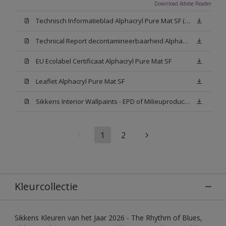
Download Adobe Reader
Technisch Informatieblad Alphacryl Pure Mat SF (New Livery) (PDF)
Technical Report decontamineerbaarheid Alphacryl Pure Mat SF
EU Ecolabel Certificaat Alphacryl Pure Mat SF
Leaflet Alphacryl Pure Mat SF
Sikkens Interior Wallpaints - EPD of Milieuproductverklaring
1
2
Kleurcollectie
Sikkens Kleuren van het Jaar 2026 - The Rhythm of Blues,