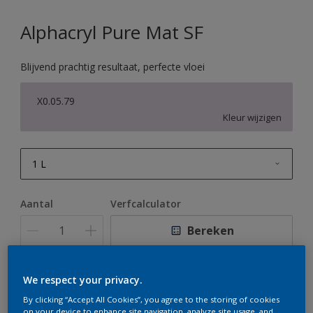
Alphacryl Pure Mat SF
Blijvend prachtig resultaat, perfecte vloei
X0.05.79
Kleur wijzigen
1 L
1 L
Aantal
Verfcalculator
2,5 L
Bereken
5 L
10 L
We respect your privacy.
Op dit moment is het niet mogelijk dit product online
te bestellen. Houd de website in de gaten, we werken
By clicking “Accept All Cookies”, you agree to the storing of cookies
er hard aan om de voorraad aan te vullen.
on your device to enhance site navigation, analyze site usage, and