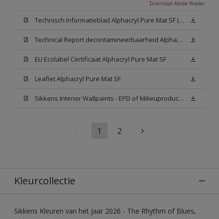
Download Adobe Reader
Technisch Informatieblad Alphacryl Pure Mat SF (New Livery) (PDF)
Technical Report decontamineerbaarheid Alphacryl Pure Mat SF
EU Ecolabel Certificaat Alphacryl Pure Mat SF
Leaflet Alphacryl Pure Mat SF
Sikkens Interior Wallpaints - EPD of Milieuproductverklaring
1
2
Kleurcollectie
Sikkens Kleuren van het Jaar 2026 - The Rhythm of Blues,