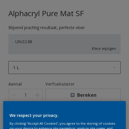
Alphacryl Pure Mat SF
Blijvend prachtig resultaat, perfecte vloei
UN.02.88
Kleur wijzigen
1 L
1 L
Aantal
Verfcalculator
2,5 L
Bereken
5 L
10 L
We respect your privacy.
Op dit moment is het niet mogelijk dit product online
te bestellen. Houd de website in de gaten, we werken
By clicking “Accept All Cookies”, you agree to the storing of cookies
er hard aan om de voorraad aan te vullen.
on your device to enhance site navigation, analyze site usage, and