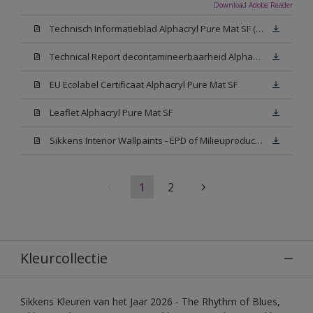
Download Adobe Reader
Technisch Informatieblad Alphacryl Pure Mat SF (New Livery) (PDF)
Technical Report decontamineerbaarheid Alphacryl Pure Mat SF
EU Ecolabel Certificaat Alphacryl Pure Mat SF
Leaflet Alphacryl Pure Mat SF
Sikkens Interior Wallpaints - EPD of Milieuproductverklaring
1
2
Kleurcollectie
Sikkens Kleuren van het Jaar 2026 - The Rhythm of Blues,