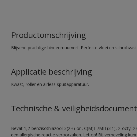
Productomschrijving
Blijvend prachtige binnenmuurverf. Perfecte vloei en schrobvas
Applicatie beschrijving
Kwast, roller en airless spuitapparatuur.
Technische & veiligheidsdocument
Bevat 1,2-benzisothiazool-3(2H)-on, C(M)IT/MIT(3:1), 2-octyl-2
een allergische reactie veroorzaken. Let op! Bij verneveling ku