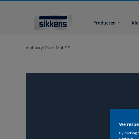
Producten
Kl
Alphacryl Pure Mat SF
We respe
By clicking
navigation, 