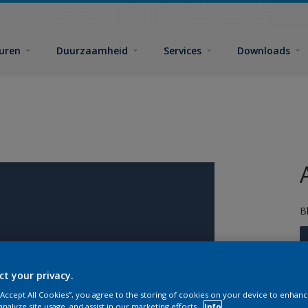
euren
Duurzaamheid
Services
Downloads
B
ct your privacy.
 “Accept All Cookies”, you agree to the storing of cookies on your device to enhanc
analyze site usage, and assist in our marketing efforts.
Info