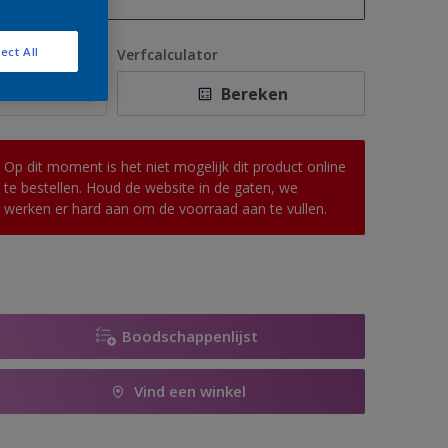
1 L
ect All
antal
Verfcalculator
2,5 L
Bereken
5 L
10 L
Op dit moment is het niet mogelijk dit product online
te bestellen. Houd de website in de gaten, we
werken er hard aan om de voorraad aan te vullen.
Boodschappenlijst
Vind een winkel