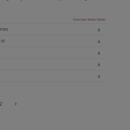
Download Adobe Reader
(PDF)
 SF
2