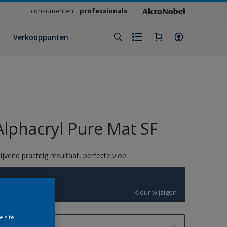
consumenten
professionals
Verkooppunten
Alphacryl Pure Mat SF
lijvend prachtig resultaat, perfecte vloei
T9.26.21
Kleur wijzigen
e site
1 L