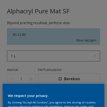
Alphacryl Pure Mat SF
Blijvend prachtig resultaat, perfecte vloei
R5.12.80
Kleur wijzigen
1 L
1 L
Aantal
Verfcalculator
2,5 L
Bereken
5 L
10 L
We respect your privacy.
Op dit moment is het niet mogelijk dit product online
te bestellen. Houd de website in de gaten, we werken
By clicking “Accept All Cookies”, you agree to the storing of cookies
er hard aan om de voorraad aan te vullen.
on your device to enhance site navigation, analyze site usage, and