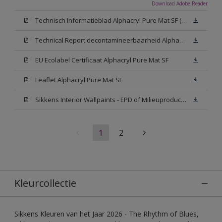
Download Adobe Reader
Technisch Informatieblad Alphacryl Pure Mat SF (New Livery) (PDF)
Technical Report decontamineerbaarheid Alphacryl Pure Mat SF
EU Ecolabel Certificaat Alphacryl Pure Mat SF
Leaflet Alphacryl Pure Mat SF
Sikkens Interior Wallpaints - EPD of Milieuproductverklaring
1
2
Kleurcollectie
Sikkens Kleuren van het Jaar 2026 - The Rhythm of Blues,