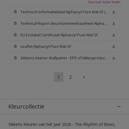
Download Adobe Reader
Technisch Informatieblad Alphacryl Pure Mat SF (New Livery) (PDF)
Technical Report decontamineerbaarheid Alphacryl Pure Mat SF
EU Ecolabel Certificaat Alphacryl Pure Mat SF
Leaflet Alphacryl Pure Mat SF
Sikkens Interior Wallpaints - EPD of Milieuproductverklaring
1
2
Kleurcollectie
Sikkens Kleuren van het Jaar 2026 - The Rhythm of Blues,