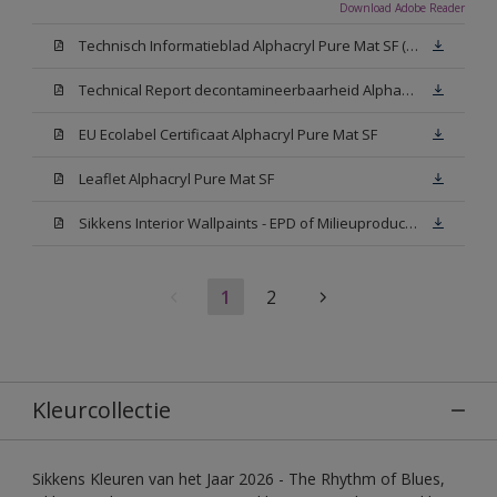
Download Adobe Reader
Technisch Informatieblad Alphacryl Pure Mat SF (New Livery) (PDF)
Technical Report decontamineerbaarheid Alphacryl Pure Mat SF
EU Ecolabel Certificaat Alphacryl Pure Mat SF
Leaflet Alphacryl Pure Mat SF
Sikkens Interior Wallpaints - EPD of Milieuproductverklaring
1
2
Kleurcollectie
Sikkens Kleuren van het Jaar 2026 - The Rhythm of Blues,