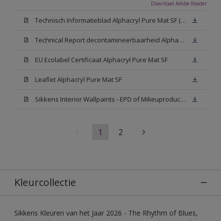
Download Adobe Reader
Technisch Informatieblad Alphacryl Pure Mat SF (New Livery) (PDF)
Technical Report decontamineerbaarheid Alphacryl Pure Mat SF
EU Ecolabel Certificaat Alphacryl Pure Mat SF
Leaflet Alphacryl Pure Mat SF
Sikkens Interior Wallpaints - EPD of Milieuproductverklaring
1
2
Kleurcollectie
Sikkens Kleuren van het Jaar 2026 - The Rhythm of Blues,