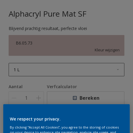
Alphacryl Pure Mat SF
Blijvend prachtig resultaat, perfecte vloei
B6.05.73
Kleur wijzigen
1 L
1 L
Aantal
Verfcalculator
2,5 L
Bereken
5 L
10 L
We respect your privacy.
Op dit moment is het niet mogelijk dit product online
te bestellen. Houd de website in de gaten, we werken
By clicking “Accept All Cookies”, you agree to the storing of cookies
er hard aan om de voorraad aan te vullen.
on your device to enhance site navigation, analyze site usage, and