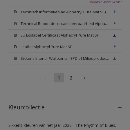
Download Adobe Reader
Technisch Informatieblad Alphacryl Pure Mat SF (New Livery) (PDF)
Technical Report decontamineerbaarheid Alphacryl Pure Mat SF
EU Ecolabel Certificaat Alphacryl Pure Mat SF
Leaflet Alphacryl Pure Mat SF
Sikkens Interior Wallpaints - EPD of Milieuproductverklaring
1
2
Kleurcollectie
Sikkens Kleuren van het Jaar 2026 - The Rhythm of Blues,