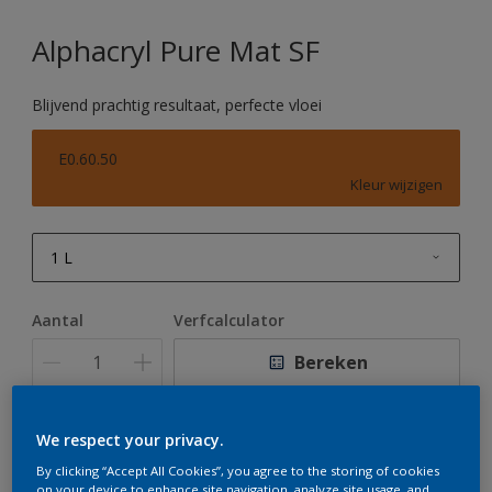
Alphacryl Pure Mat SF
Blijvend prachtig resultaat, perfecte vloei
E0.60.50
Kleur wijzigen
1 L
1 L
Aantal
Verfcalculator
2,5 L
Bereken
5 L
10 L
We respect your privacy.
Op dit moment is het niet mogelijk dit product online
te bestellen. Houd de website in de gaten, we werken
By clicking “Accept All Cookies”, you agree to the storing of cookies
er hard aan om de voorraad aan te vullen.
on your device to enhance site navigation, analyze site usage, and