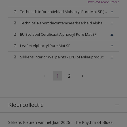
Download Adobe Reader
Technisch Informatieblad Alphacryl Pure Mat SF (New Livery) (PDF)
Technical Report decontamineerbaarheid Alphacryl Pure Mat SF
EU Ecolabel Certificaat Alphacryl Pure Mat SF
Leaflet Alphacryl Pure Mat SF
Sikkens Interior Wallpaints - EPD of Milieuproductverklaring
1
2
Kleurcollectie
Sikkens Kleuren van het Jaar 2026 - The Rhythm of Blues,