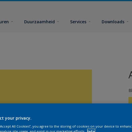
euren
Duurzaamheid
Services
Downloads
B
ct your privacy.
 “Accept All Cookies”, you agree to the storing of cookies on your device to enhanc
analyze site usage, and assist in our marketing efforts.
Info