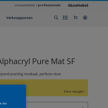
consumenten
professionals
Verkooppunten
Alphacryl Pure Mat SF
lijvend prachtig resultaat, perfecte vloei
G3.46.83
Kleur wijzigen
e site
1 L