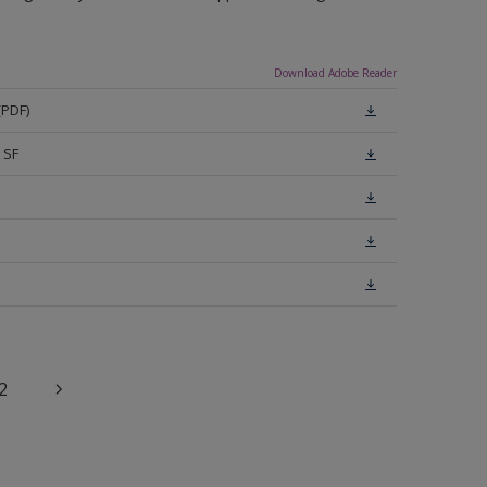
Download Adobe Reader
(PDF)
 SF
2