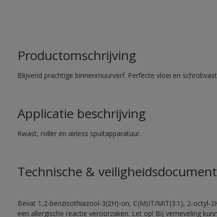
Productomschrijving
Blijvend prachtige binnenmuurverf. Perfecte vloei en schrobvas
Applicatie beschrijving
Kwast, roller en airless spuitapparatuur.
Technische & veiligheidsdocument
Bevat 1,2-benzisothiazool-3(2H)-on, C(M)IT/MIT(3:1), 2-octyl-2
een allergische reactie veroorzaken. Let op! Bij verneveling ku