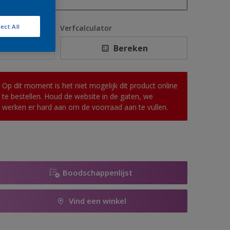
1 L
ect All
antal
Verfcalculator
2,5 L
Bereken
5 L
10 L
Op dit moment is het niet mogelijk dit product online
te bestellen. Houd de website in de gaten, we
werken er hard aan om de voorraad aan te vullen.
Boodschappenlijst
Vind een winkel