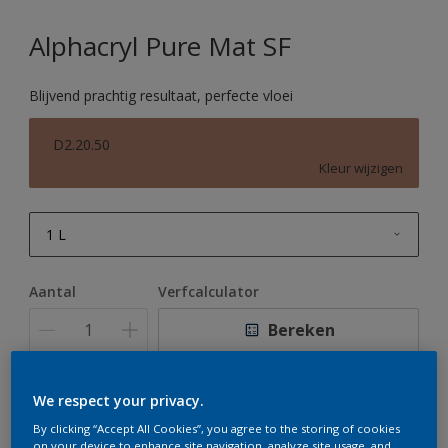
Alphacryl Pure Mat SF
Blijvend prachtig resultaat, perfecte vloei
D2.20.50
Kleur wijzigen
1 L
1 L
Aantal
Verfcalculator
2,5 L
Bereken
5 L
10 L
We respect your privacy.
Op dit moment is het niet mogelijk dit product online
te bestellen. Houd de website in de gaten, we werken
By clicking “Accept All Cookies”, you agree to the storing of cookies
er hard aan om de voorraad aan te vullen.
on your device to enhance site navigation, analyze site usage, and