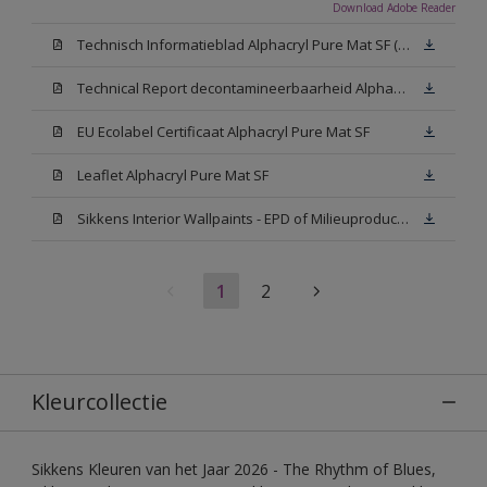
Download Adobe Reader
Technisch Informatieblad Alphacryl Pure Mat SF (New Livery) (PDF)
Technical Report decontamineerbaarheid Alphacryl Pure Mat SF
EU Ecolabel Certificaat Alphacryl Pure Mat SF
Leaflet Alphacryl Pure Mat SF
Sikkens Interior Wallpaints - EPD of Milieuproductverklaring
1
2
Kleurcollectie
Sikkens Kleuren van het Jaar 2026 - The Rhythm of Blues,