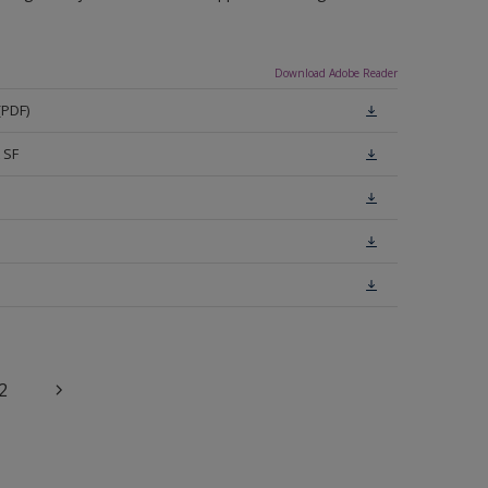
Download Adobe Reader
(PDF)
 SF
2