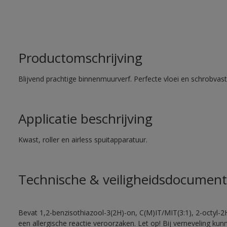
Productomschrijving
Blijvend prachtige binnenmuurverf. Perfecte vloei en schrobvas
Applicatie beschrijving
Kwast, roller en airless spuitapparatuur.
Technische & veiligheidsdocument
Bevat 1,2-benzisothiazool-3(2H)-on, C(M)IT/MIT(3:1), 2-octyl-2
een allergische reactie veroorzaken. Let op! Bij verneveling ku