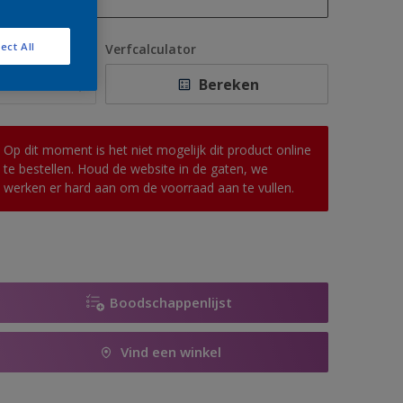
1 L
ect All
antal
Verfcalculator
2,5 L
Bereken
5 L
10 L
Op dit moment is het niet mogelijk dit product online
te bestellen. Houd de website in de gaten, we
werken er hard aan om de voorraad aan te vullen.
Boodschappenlijst
Vind een winkel