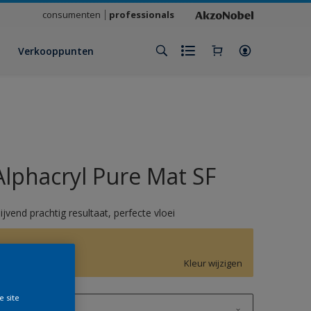
consumenten
professionals
Verkooppunten
Alphacryl Pure Mat SF
lijvend prachtig resultaat, perfecte vloei
F7.31.80
Kleur wijzigen
e site
1 L