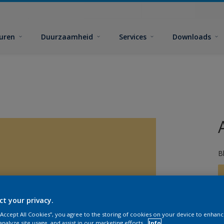
euren
Duurzaamheid
Services
Downloads
B
ct your privacy.
 “Accept All Cookies”, you agree to the storing of cookies on your device to enhanc
analyze site usage, and assist in our marketing efforts.
Info