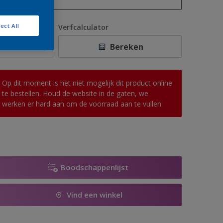
1 L
ect All
antal
Verfcalculator
2,5 L
Bereken
5 L
10 L
Op dit moment is het niet mogelijk dit product online
te bestellen. Houd de website in de gaten, we
werken er hard aan om de voorraad aan te vullen.
Boodschappenlijst
Vind een winkel