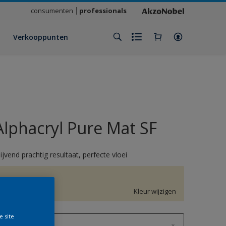
consumenten
professionals
Verkooppunten
Alphacryl Pure Mat SF
lijvend prachtig resultaat, perfecte vloei
G2.08.88
Kleur wijzigen
e site
1 L