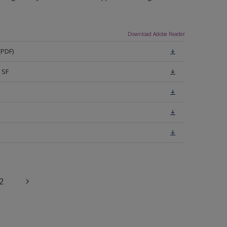
Download Adobe Reader
(PDF)
 SF
2