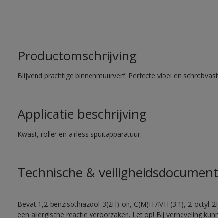
Productomschrijving
Blijvend prachtige binnenmuurverf. Perfecte vloei en schrobvas
Applicatie beschrijving
Kwast, roller en airless spuitapparatuur.
Technische & veiligheidsdocument
Bevat 1,2-benzisothiazool-3(2H)-on, C(M)IT/MIT(3:1), 2-octyl-2
een allergische reactie veroorzaken. Let op! Bij verneveling ku