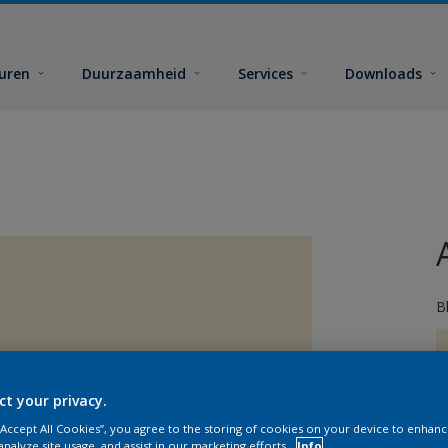
euren
Duurzaamheid
Services
Downloads
B
ct your privacy.
 “Accept All Cookies”, you agree to the storing of cookies on your device to enhanc
analyze site usage, and assist in our marketing efforts.
Info