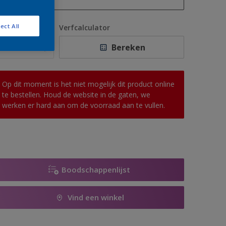
1 L
ect All
antal
Verfcalculator
2,5 L
Bereken
5 L
10 L
Op dit moment is het niet mogelijk dit product online
te bestellen. Houd de website in de gaten, we
werken er hard aan om de voorraad aan te vullen.
Boodschappenlijst
Vind een winkel