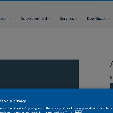
euren
Duurzaamheid
Services
Downloads
B
ct your privacy.
 “Accept All Cookies”, you agree to the storing of cookies on your device to enhanc
analyze site usage, and assist in our marketing efforts.
Info