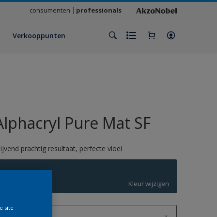
consumenten
professionals
Verkooppunten
Alphacryl Pure Mat SF
lijvend prachtig resultaat, perfecte vloei
S7.27.25
Kleur wijzigen
e site
1 L