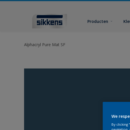
Producten
Kl
Alphacryl Pure Mat SF
We respe
By clicking
navigation, 