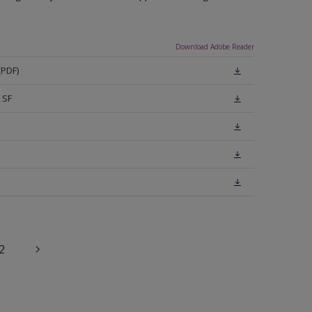
Download Adobe Reader
(PDF)
 SF
2