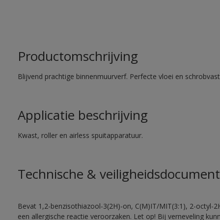
Productomschrijving
Blijvend prachtige binnenmuurverf. Perfecte vloei en schrobvas
Applicatie beschrijving
Kwast, roller en airless spuitapparatuur.
Technische & veiligheidsdocument
Bevat 1,2-benzisothiazool-3(2H)-on, C(M)IT/MIT(3:1), 2-octyl-2
een allergische reactie veroorzaken. Let op! Bij verneveling ku