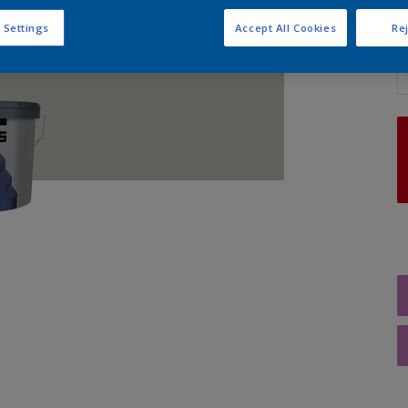
 Settings
Accept All Cookies
Rej
A