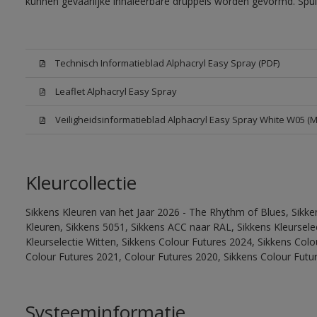
kunnen gevaarlijke inhaleerbare druppels worden gevormd. Spui
Technisch Informatieblad Alphacryl Easy Spray (PDF)
Leaflet Alphacryl Easy Spray
Veiligheidsinformatieblad Alphacryl Easy Spray White W05 (
Kleurcollectie
Sikkens Kleuren van het Jaar 2026 - The Rhythm of Blues, Sikk
Kleuren, Sikkens 5051, Sikkens ACC naar RAL, Sikkens Kleurselect
Kleurselectie Witten, Sikkens Colour Futures 2024, Sikkens Col
Colour Futures 2021, Colour Futures 2020, Sikkens Colour Futu
Systeeminformatie