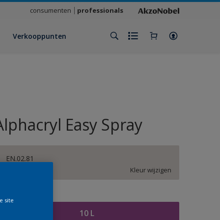
consumenten
professionals
Verkooppunten
Alphacryl Easy Spray
EN.02.81
Kleur wijzigen
rootte
e site
10 L