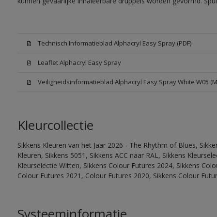
kunnen gevaarlijke inhaleerbare druppels worden gevormd. Spui
Technisch Informatieblad Alphacryl Easy Spray (PDF)
Leaflet Alphacryl Easy Spray
Veiligheidsinformatieblad Alphacryl Easy Spray White W05 (
Kleurcollectie
Sikkens Kleuren van het Jaar 2026 - The Rhythm of Blues, Sikk
Kleuren, Sikkens 5051, Sikkens ACC naar RAL, Sikkens Kleurselect
Kleurselectie Witten, Sikkens Colour Futures 2024, Sikkens Col
Colour Futures 2021, Colour Futures 2020, Sikkens Colour Futu
Systeeminformatie