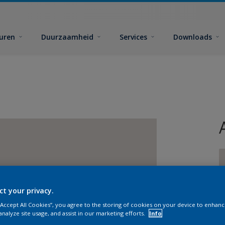
euren
Duurzaamheid
Services
Downloads
ct your privacy.
G
 “Accept All Cookies”, you agree to the storing of cookies on your device to enhanc
analyze site usage, and assist in our marketing efforts.
Info