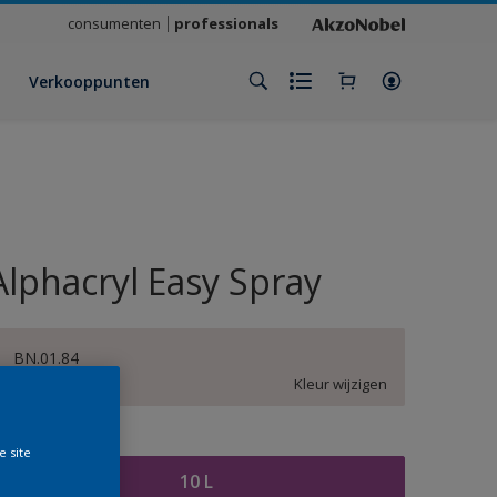
consumenten
professionals
Verkooppunten
Alphacryl Easy Spray
BN.01.84
Kleur wijzigen
rootte
e site
10 L