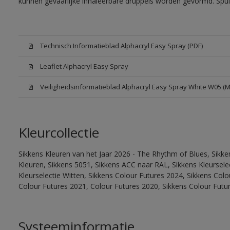
kunnen gevaarlijke inhaleerbare druppels worden gevormd. Spui
Technisch Informatieblad Alphacryl Easy Spray (PDF)
Leaflet Alphacryl Easy Spray
Veiligheidsinformatieblad Alphacryl Easy Spray White W05 (
Kleurcollectie
Sikkens Kleuren van het Jaar 2026 - The Rhythm of Blues, Sikk
Kleuren, Sikkens 5051, Sikkens ACC naar RAL, Sikkens Kleurselect
Kleurselectie Witten, Sikkens Colour Futures 2024, Sikkens Col
Colour Futures 2021, Colour Futures 2020, Sikkens Colour Futu
Systeeminformatie