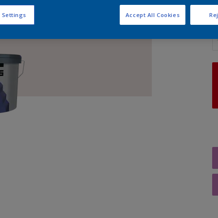
 Settings
Accept All Cookies
Rej
A