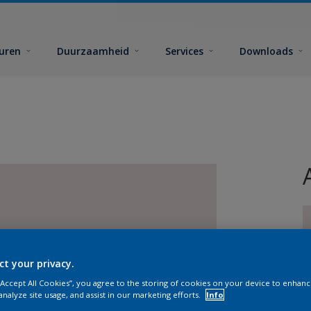
euren
Duurzaamheid
Services
Downloads
ct your privacy.
G
 “Accept All Cookies”, you agree to the storing of cookies on your device to enhanc
analyze site usage, and assist in our marketing efforts.
Info