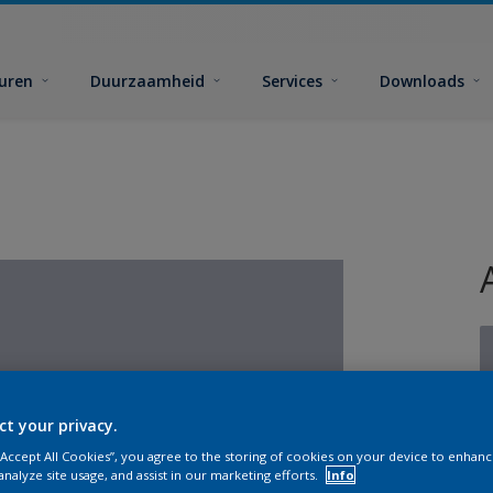
euren
Duurzaamheid
Services
Downloads
ct your privacy.
G
 “Accept All Cookies”, you agree to the storing of cookies on your device to enhanc
analyze site usage, and assist in our marketing efforts.
Info