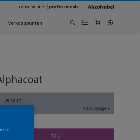
consumenten
professionals
Verkooppunten
Alphacoat
U5.06.67
Kleur wijzigen
rootte
e site
10 L