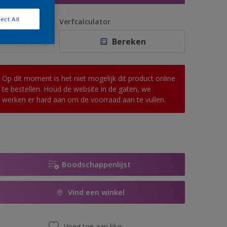
ect All
antal
Verfcalculator
Bereken
Op dit moment is het niet mogelijk dit product online
te bestellen. Houd de website in de gaten, we
werken er hard aan om de voorraad aan te vullen.
Boodschappenlijst
Vind een winkel
Voeg toe aan klus