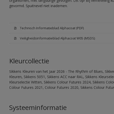
organismen, met langdurige gevolgen. Let op! Bij verneveling k
gevormd. Spuitnevel niet inademen.
Technisch Informatieblad Alphacoat (PDF)
Veiligheidsinformatieblad Alphacoat W05 (MSDS)
Kleurcollectie
Sikkens Kleuren van het Jaar 2026 - The Rhythm of Blues, Sikk
Kleuren, Sikkens 5051, Sikkens ACC naar RAL, Sikkens Kleurselect
Kleurselectie Witten, Sikkens Colour Futures 2024, Sikkens Col
Colour Futures 2021, Colour Futures 2020, Sikkens Colour Futu
Systeeminformatie