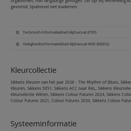
organismen, met langdurige gevolgen. Let op! Bij verneveling k
gevormd. Spuitnevel niet inademen.
Technisch Informatieblad Alphacoat (PDF)
Veiligheidsinformatieblad Alphacoat W05 (MSDS)
Kleurcollectie
Sikkens Kleuren van het Jaar 2026 - The Rhythm of Blues, Sikk
Kleuren, Sikkens 5051, Sikkens ACC naar RAL, Sikkens Kleurselect
Kleurselectie Witten, Sikkens Colour Futures 2024, Sikkens Col
Colour Futures 2021, Colour Futures 2020, Sikkens Colour Futu
Systeeminformatie