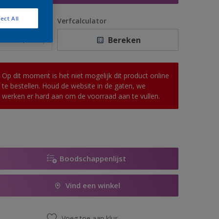
ect All
antal
Verfcalculator
Bereken
Op dit moment is het niet mogelijk dit product online
te bestellen. Houd de website in de gaten, we
werken er hard aan om de voorraad aan te vullen.
Boodschappenlijst
Vind een winkel
Voeg toe aan klus