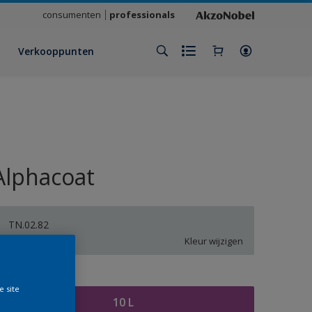
consumenten
professionals
Verkooppunten
Alphacoat
TN.02.82
Kleur wijzigen
rootte
e site
10 L