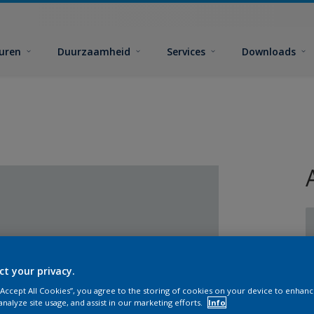
euren
Duurzaamheid
Services
Downloads
ct your privacy.
G
 “Accept All Cookies”, you agree to the storing of cookies on your device to enhanc
analyze site usage, and assist in our marketing efforts.
Info