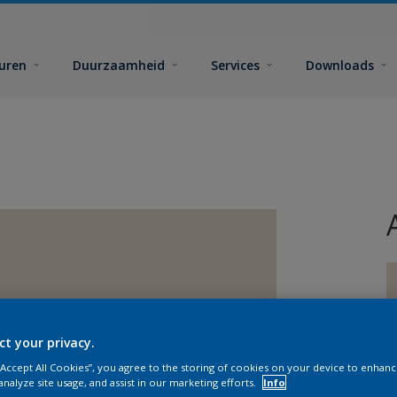
euren
Duurzaamheid
Services
Downloads
ct your privacy.
G
 “Accept All Cookies”, you agree to the storing of cookies on your device to enhanc
analyze site usage, and assist in our marketing efforts.
Info