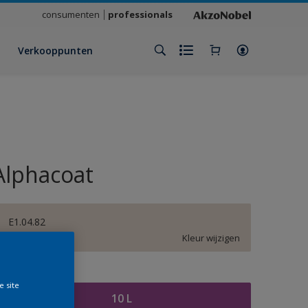
consumenten
professionals
Verkooppunten
Alphacoat
E1.04.82
Kleur wijzigen
rootte
e site
10 L