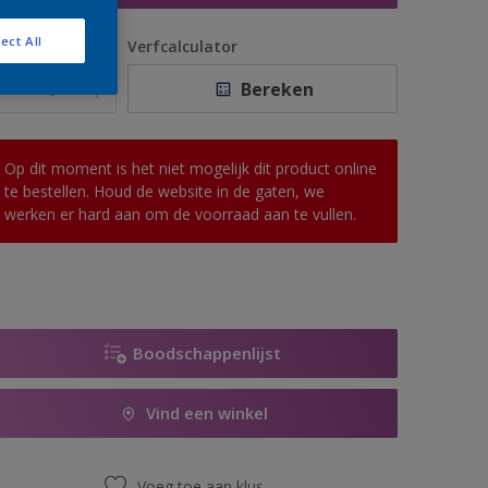
ect All
antal
Verfcalculator
Bereken
Op dit moment is het niet mogelijk dit product online
te bestellen. Houd de website in de gaten, we
werken er hard aan om de voorraad aan te vullen.
Boodschappenlijst
Vind een winkel
Voeg toe aan klus