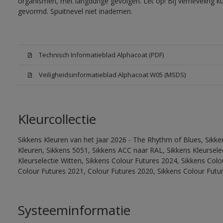
organismen, met langdurige gevolgen. Let op! Bij verneveling k
gevormd. Spuitnevel niet inademen.
Technisch Informatieblad Alphacoat (PDF)
Veiligheidsinformatieblad Alphacoat W05 (MSDS)
Kleurcollectie
Sikkens Kleuren van het Jaar 2026 - The Rhythm of Blues, Sikk
Kleuren, Sikkens 5051, Sikkens ACC naar RAL, Sikkens Kleurselect
Kleurselectie Witten, Sikkens Colour Futures 2024, Sikkens Col
Colour Futures 2021, Colour Futures 2020, Sikkens Colour Futu
Systeeminformatie