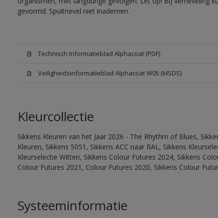
organismen, met langdurige gevolgen. Let op! Bij verneveling k
gevormd. Spuitnevel niet inademen.
Technisch Informatieblad Alphacoat (PDF)
Veiligheidsinformatieblad Alphacoat W05 (MSDS)
Kleurcollectie
Sikkens Kleuren van het Jaar 2026 - The Rhythm of Blues, Sikk
Kleuren, Sikkens 5051, Sikkens ACC naar RAL, Sikkens Kleurselect
Kleurselectie Witten, Sikkens Colour Futures 2024, Sikkens Col
Colour Futures 2021, Colour Futures 2020, Sikkens Colour Futu
Systeeminformatie