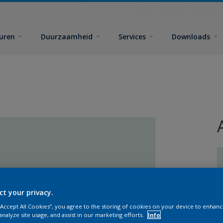
euren
Duurzaamheid
Services
Downloads
ct your privacy.
G
 “Accept All Cookies”, you agree to the storing of cookies on your device to enhanc
analyze site usage, and assist in our marketing efforts.
Info