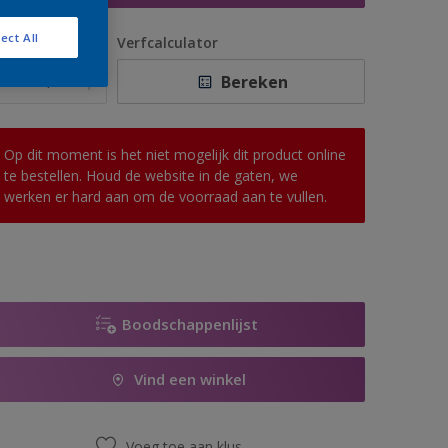
ect All
antal
Verfcalculator
Bereken
Op dit moment is het niet mogelijk dit product online
te bestellen. Houd de website in de gaten, we
werken er hard aan om de voorraad aan te vullen.
Boodschappenlijst
Vind een winkel
Voeg toe aan klus