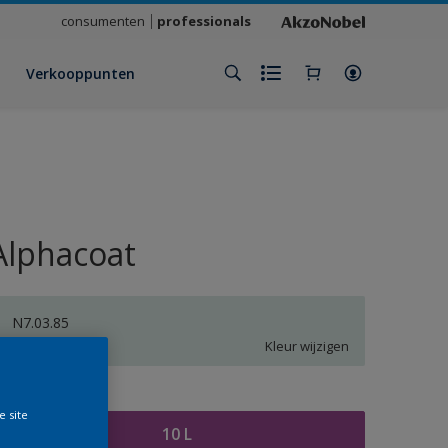
consumenten
professionals
Verkooppunten
Alphacoat
N7.03.85
Kleur wijzigen
rootte
e site
10 L