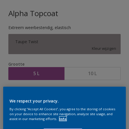
Alpha Topcoat
Extreem weerbestendig, elastisch
Taupe Twist
Kleur wijzigen
Grootte
5 L
10 L
Aantal
Verfcalculator
Bereken
We respect your privacy.
By clicking “Accept All Cookies”, you agree to the storing of cookies
on your device to enhance site navigation, analyze site usage, and
assist in our marketing efforts.
Info
Op dit moment is het niet mogelijk dit product online
te bestellen. Houd de website in de gaten, we werken