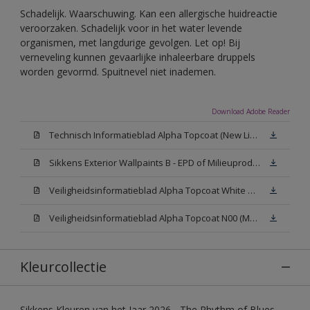
Schadelijk. Waarschuwing. Kan een allergische huidreactie
veroorzaken. Schadelijk voor in het water levende
organismen, met langdurige gevolgen. Let op! Bij
verneveling kunnen gevaarlijke inhaleerbare druppels
worden gevormd. Spuitnevel niet inademen.
Download Adobe Reader
Technisch Informatieblad Alpha Topcoat (New Livery) (PDF)
Sikkens Exterior Wallpaints B - EPD of Milieuproductverklaring
Veiligheidsinformatieblad Alpha Topcoat White W05 (MSDS)
Veiligheidsinformatieblad Alpha Topcoat N00 (MSDS)
Kleurcollectie
Sikkens Kleuren van het Jaar 2026 - The Rhythm of Blues,