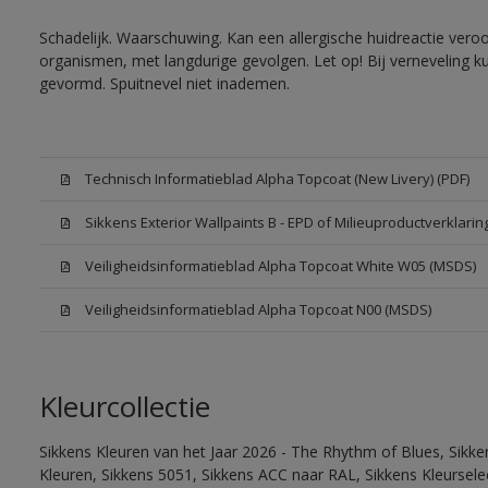
Schadelijk. Waarschuwing. Kan een allergische huidreactie veroo
organismen, met langdurige gevolgen. Let op! Bij verneveling k
gevormd. Spuitnevel niet inademen.
Technisch Informatieblad Alpha Topcoat (New Livery) (PDF)
Sikkens Exterior Wallpaints B - EPD of Milieuproductverklarin
Veiligheidsinformatieblad Alpha Topcoat White W05 (MSDS)
Veiligheidsinformatieblad Alpha Topcoat N00 (MSDS)
Kleurcollectie
Sikkens Kleuren van het Jaar 2026 - The Rhythm of Blues, Sikk
Kleuren, Sikkens 5051, Sikkens ACC naar RAL, Sikkens Kleurselect