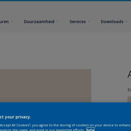
euren
Duurzaamheid
Services
Downloads
E
ct your privacy.
 “Accept All Cookies”, you agree to the storing of cookies on your device to enhanc
G
analyze site usage, and assist in our marketing efforts.
Info