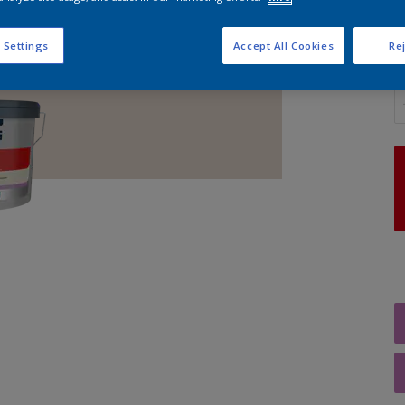
 Settings
Accept All Cookies
Rej
A