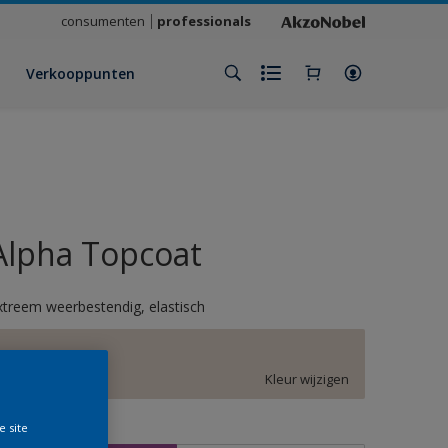
consumenten
professionals
Verkooppunten
Alpha Topcoat
xtreem weerbestendig, elastisch
E5.03.82
Kleur wijzigen
e site
rootte