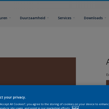
euren
Duurzaamheid
Services
Downloads
E
ct your privacy.
 “Accept All Cookies”, you agree to the storing of cookies on your device to enhanc
G
analyze site usage, and assist in our marketing efforts.
Info