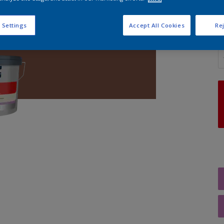
 Settings
Accept All Cookies
Rej
A