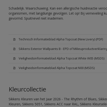
Schadelijk. Waarschuwing. Kan een allergische huidreactie veroo
organismen, met langdurige gevolgen. Let op! Bij verneveling k
gevormd. Spuitnevel niet inademen.
Technisch Informatieblad Alpha Topcoat (New Livery) (PDF)
Sikkens Exterior Wallpaints B - EPD of Milieuproductverklarin
Veiligheidsinformatieblad Alpha Topcoat White W05 (MSDS)
Veiligheidsinformatieblad Alpha Topcoat N00 (MSDS)
Kleurcollectie
Sikkens Kleuren van het Jaar 2026 - The Rhythm of Blues, Sikk
Kleuren, Sikkens 5051, Sikkens ACC naar RAL, Sikkens Kleurselect