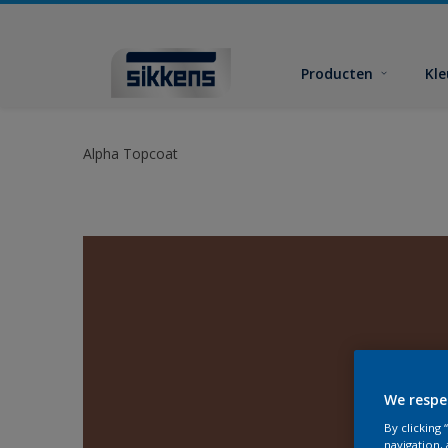
Producten
Kl
Alpha Topcoat
We respe
By clicking
navigation, 