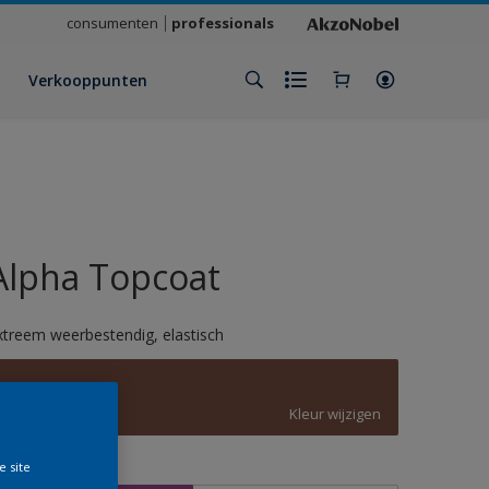
consumenten
professionals
Verkooppunten
Alpha Topcoat
xtreem weerbestendig, elastisch
8002
Kleur wijzigen
e site
rootte