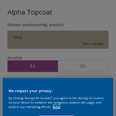
Alpha Topcoat
Extreem weerbestendig, elastisch
7032
Kleur wijzigen
Grootte
5 L
10 L
Aantal
Verfcalculator
Bereken
We respect your privacy.
By clicking “Accept All Cookies”, you agree to the storing of cookies
on your device to enhance site navigation, analyze site usage, and
assist in our marketing efforts.
Info
Op dit moment is het niet mogelijk dit product online
te bestellen. Houd de website in de gaten, we werken