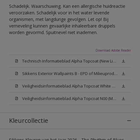
Schadelijk. Waarschuwing. Kan een allergische huidreactie
veroorzaken. Schadelijk voor in het water levende
organismen, met langdurige gevolgen. Let op! Bij
verneveling kunnen gevaarlijke inhaleerbare druppels
worden gevormd. Spuitnevel niet inademen.
Download Adobe Reader
Technisch Informatieblad Alpha Topcoat (New Livery) (PDF)
Sikkens Exterior Wallpaints B - EPD of Milieuproductverklaring
Veiligheidsinformatieblad Alpha Topcoat White W05 (MSDS)
Veiligheidsinformatieblad Alpha Topcoat N00 (MSDS)
Kleurcollectie
Sikkens Kleuren van het Jaar 2026 - The Rhythm of Blues,