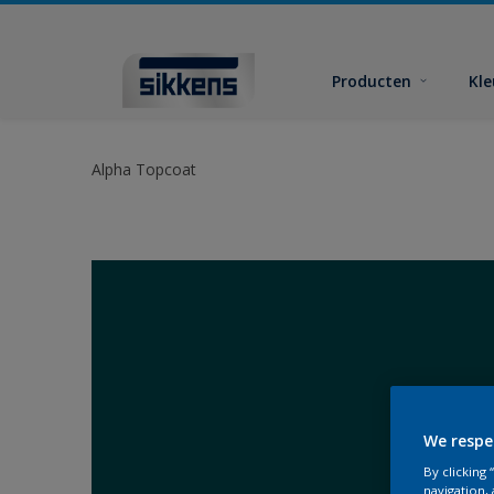
Producten
Kl
Alpha Topcoat
We respe
By clicking
navigation, 