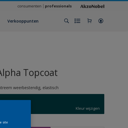
consumenten
professionals
Verkooppunten
Alpha Topcoat
xtreem weerbestendig, elastisch
5020
Kleur wijzigen
e site
rootte