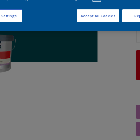
 Settings
Accept All Cookies
Rej
A