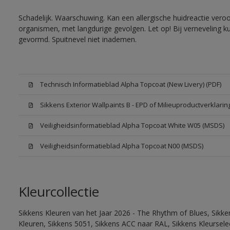
Schadelijk. Waarschuwing. Kan een allergische huidreactie veroo
organismen, met langdurige gevolgen. Let op! Bij verneveling k
gevormd. Spuitnevel niet inademen.
Technisch Informatieblad Alpha Topcoat (New Livery) (PDF)
Sikkens Exterior Wallpaints B - EPD of Milieuproductverklarin
Veiligheidsinformatieblad Alpha Topcoat White W05 (MSDS)
Veiligheidsinformatieblad Alpha Topcoat N00 (MSDS)
Kleurcollectie
Sikkens Kleuren van het Jaar 2026 - The Rhythm of Blues, Sikk
Kleuren, Sikkens 5051, Sikkens ACC naar RAL, Sikkens Kleurselect