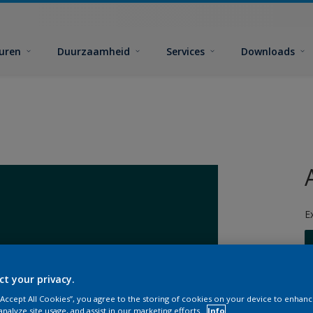
euren
Duurzaamheid
Services
Downloads
E
ct your privacy.
 “Accept All Cookies”, you agree to the storing of cookies on your device to enhanc
G
analyze site usage, and assist in our marketing efforts.
Info