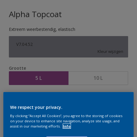
Alpha Topcoat
Extreem weerbestendig, elastisch
V7.04.52
Kleur wijzigen
Grootte
5 L
10 L
Aantal
Verfcalculator
Bereken
We respect your privacy.
By clicking “Accept All Cookies”, you agree to the storing of cookies
on your device to enhance site navigation, analyze site usage, and
assist in our marketing efforts.
Info
Op dit moment is het niet mogelijk dit product online
te bestellen. Houd de website in de gaten, we werken