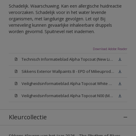
Schadelijk. Waarschuwing. Kan een allergische huidreactie
veroorzaken. Schadelijk voor in het water levende
organismen, met langdurige gevolgen. Let op! Bij
verneveling kunnen gevaarlijke inhaleerbare druppels
worden gevormd. Spuitnevel niet inademen.
Download Adobe Reader
Technisch Informatieblad Alpha Topcoat (New Livery) (PDF)
Sikkens Exterior Wallpaints B - EPD of Milieuproductverklaring
Veiligheidsinformatieblad Alpha Topcoat White W05 (MSDS)
Veiligheidsinformatieblad Alpha Topcoat N00 (MSDS)
Kleurcollectie
Sikkens Kleuren van het Jaar 2026 - The Rhythm of Blues,