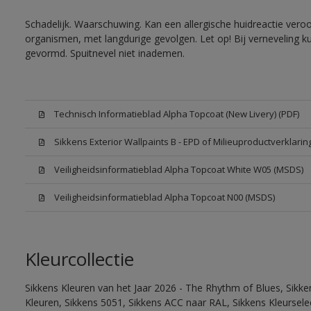
Schadelijk. Waarschuwing. Kan een allergische huidreactie veroo
organismen, met langdurige gevolgen. Let op! Bij verneveling k
gevormd. Spuitnevel niet inademen.
Technisch Informatieblad Alpha Topcoat (New Livery) (PDF)
Sikkens Exterior Wallpaints B - EPD of Milieuproductverklarin
Veiligheidsinformatieblad Alpha Topcoat White W05 (MSDS)
Veiligheidsinformatieblad Alpha Topcoat N00 (MSDS)
Kleurcollectie
Sikkens Kleuren van het Jaar 2026 - The Rhythm of Blues, Sikk
Kleuren, Sikkens 5051, Sikkens ACC naar RAL, Sikkens Kleurselect