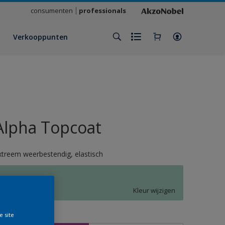
consumenten
professionals
Verkooppunten
Alpha Topcoat
xtreem weerbestendig, elastisch
M4.12.75
Kleur wijzigen
e site
rootte