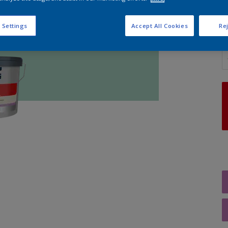
 Settings
Accept All Cookies
Rej
A