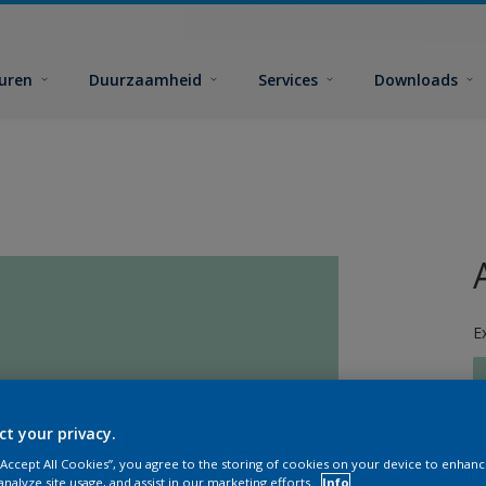
euren
Duurzaamheid
Services
Downloads
E
ct your privacy.
 “Accept All Cookies”, you agree to the storing of cookies on your device to enhanc
G
analyze site usage, and assist in our marketing efforts.
Info