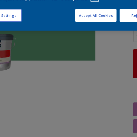
 Settings
Accept All Cookies
Rej
A