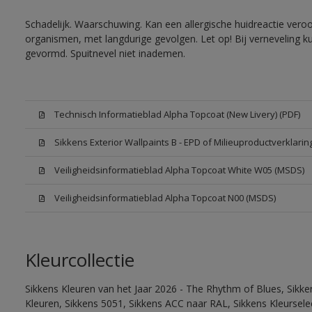
Schadelijk. Waarschuwing. Kan een allergische huidreactie veroo
organismen, met langdurige gevolgen. Let op! Bij verneveling k
gevormd. Spuitnevel niet inademen.
Technisch Informatieblad Alpha Topcoat (New Livery) (PDF)
Sikkens Exterior Wallpaints B - EPD of Milieuproductverklarin
Veiligheidsinformatieblad Alpha Topcoat White W05 (MSDS)
Veiligheidsinformatieblad Alpha Topcoat N00 (MSDS)
Kleurcollectie
Sikkens Kleuren van het Jaar 2026 - The Rhythm of Blues, Sikk
Kleuren, Sikkens 5051, Sikkens ACC naar RAL, Sikkens Kleurselect