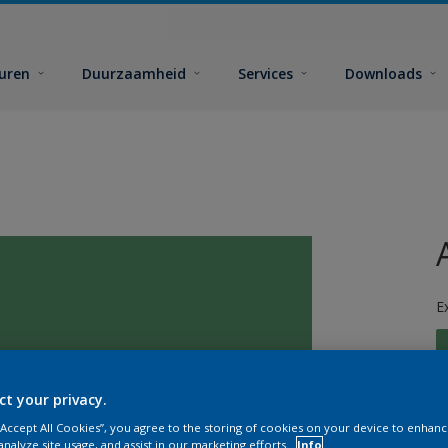
euren
Duurzaamheid
Services
Downloads
E
ct your privacy.
 “Accept All Cookies”, you agree to the storing of cookies on your device to enhanc
G
analyze site usage, and assist in our marketing efforts.
Info