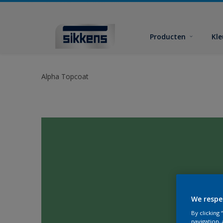
Producten
Kl
Alpha Topcoat
We respe
By clicking
navigation, 