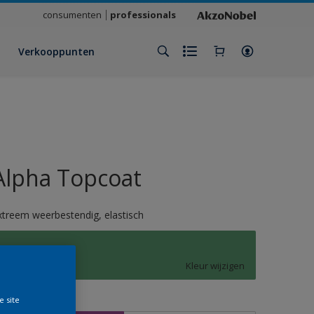
consumenten
professionals
Verkooppunten
Alpha Topcoat
xtreem weerbestendig, elastisch
L1.32.51
Kleur wijzigen
e site
rootte