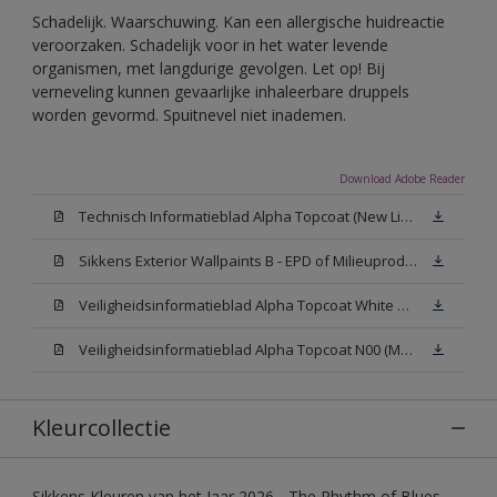
Schadelijk. Waarschuwing. Kan een allergische huidreactie
veroorzaken. Schadelijk voor in het water levende
organismen, met langdurige gevolgen. Let op! Bij
verneveling kunnen gevaarlijke inhaleerbare druppels
worden gevormd. Spuitnevel niet inademen.
Download Adobe Reader
Technisch Informatieblad Alpha Topcoat (New Livery) (PDF)
Sikkens Exterior Wallpaints B - EPD of Milieuproductverklaring
Veiligheidsinformatieblad Alpha Topcoat White W05 (MSDS)
Veiligheidsinformatieblad Alpha Topcoat N00 (MSDS)
Kleurcollectie
Sikkens Kleuren van het Jaar 2026 - The Rhythm of Blues,