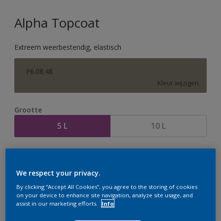
Alpha Topcoat
Extreem weerbestendig, elastisch
F6.08.48
Kleur wijzigen
Grootte
5 L
10 L
Aantal
Verfcalculator
Bereken
We respect your privacy.
By clicking “Accept All Cookies”, you agree to the storing of cookies
on your device to enhance site navigation, analyze site usage, and
assist in our marketing efforts.
Info
Op dit moment is het niet mogelijk dit product online
te bestellen. Houd de website in de gaten, we werken