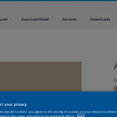
euren
Duurzaamheid
Services
Downloads
E
ct your privacy.
 “Accept All Cookies”, you agree to the storing of cookies on your device to enhanc
G
analyze site usage, and assist in our marketing efforts.
Info