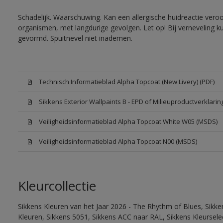
Schadelijk. Waarschuwing. Kan een allergische huidreactie veroo
organismen, met langdurige gevolgen. Let op! Bij verneveling k
gevormd. Spuitnevel niet inademen.
Technisch Informatieblad Alpha Topcoat (New Livery) (PDF)
Sikkens Exterior Wallpaints B - EPD of Milieuproductverklarin
Veiligheidsinformatieblad Alpha Topcoat White W05 (MSDS)
Veiligheidsinformatieblad Alpha Topcoat N00 (MSDS)
Kleurcollectie
Sikkens Kleuren van het Jaar 2026 - The Rhythm of Blues, Sikk
Kleuren, Sikkens 5051, Sikkens ACC naar RAL, Sikkens Kleurselect