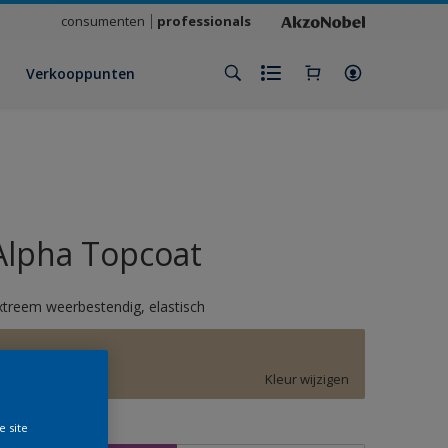
consumenten
professionals
Verkooppunten
Alpha Topcoat
xtreem weerbestendig, elastisch
F3.12.67
Kleur wijzigen
e site
rootte