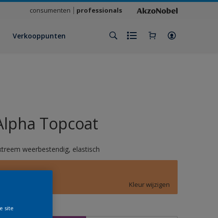
consumenten
professionals
Verkooppunten
Alpha Topcoat
xtreem weerbestendig, elastisch
E1.39.67
Kleur wijzigen
e site
rootte