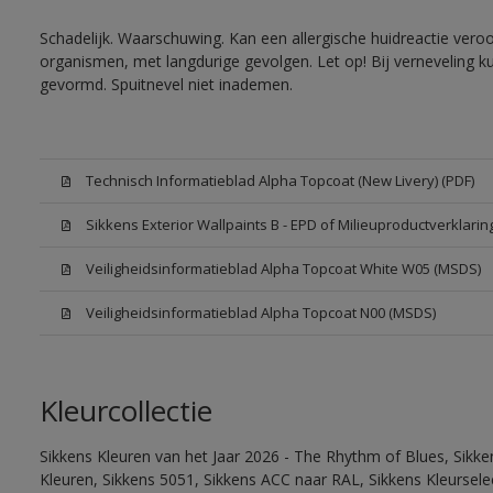
Schadelijk. Waarschuwing. Kan een allergische huidreactie veroo
organismen, met langdurige gevolgen. Let op! Bij verneveling k
gevormd. Spuitnevel niet inademen.
Technisch Informatieblad Alpha Topcoat (New Livery) (PDF)
Sikkens Exterior Wallpaints B - EPD of Milieuproductverklarin
Veiligheidsinformatieblad Alpha Topcoat White W05 (MSDS)
Veiligheidsinformatieblad Alpha Topcoat N00 (MSDS)
Kleurcollectie
Sikkens Kleuren van het Jaar 2026 - The Rhythm of Blues, Sikk
Kleuren, Sikkens 5051, Sikkens ACC naar RAL, Sikkens Kleurselect