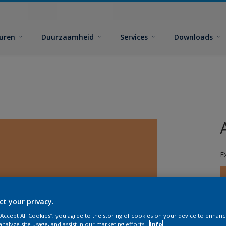
euren
Duurzaamheid
Services
Downloads
E
ct your privacy.
 “Accept All Cookies”, you agree to the storing of cookies on your device to enhanc
G
analyze site usage, and assist in our marketing efforts.
Info