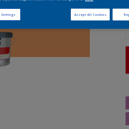
 Settings
Accept All Cookies
Rej
A