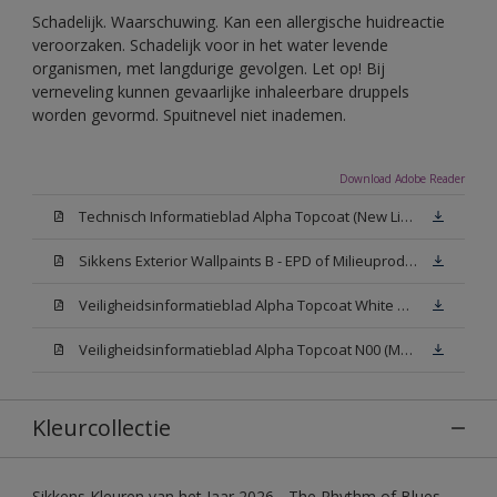
Schadelijk. Waarschuwing. Kan een allergische huidreactie
veroorzaken. Schadelijk voor in het water levende
organismen, met langdurige gevolgen. Let op! Bij
verneveling kunnen gevaarlijke inhaleerbare druppels
worden gevormd. Spuitnevel niet inademen.
Download Adobe Reader
Technisch Informatieblad Alpha Topcoat (New Livery) (PDF)
Sikkens Exterior Wallpaints B - EPD of Milieuproductverklaring
Veiligheidsinformatieblad Alpha Topcoat White W05 (MSDS)
Veiligheidsinformatieblad Alpha Topcoat N00 (MSDS)
Kleurcollectie
Sikkens Kleuren van het Jaar 2026 - The Rhythm of Blues,