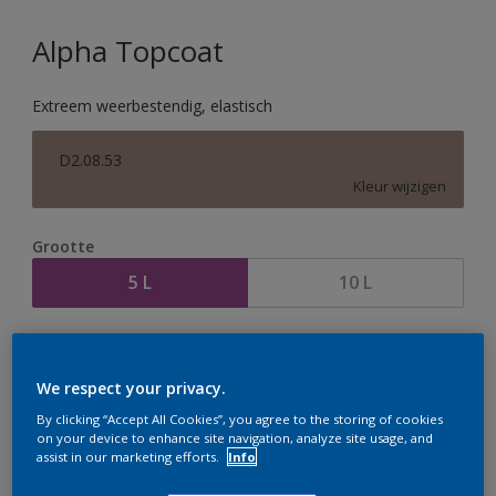
Alpha Topcoat
Extreem weerbestendig, elastisch
D2.08.53
Kleur wijzigen
Grootte
5 L
10 L
Aantal
Verfcalculator
Bereken
We respect your privacy.
By clicking “Accept All Cookies”, you agree to the storing of cookies
on your device to enhance site navigation, analyze site usage, and
assist in our marketing efforts.
Info
Op dit moment is het niet mogelijk dit product online
te bestellen. Houd de website in de gaten, we werken