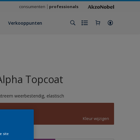
consumenten
professionals
Verkooppunten
Alpha Topcoat
xtreem weerbestendig, elastisch
C5.39.34
Kleur wijzigen
e site
rootte