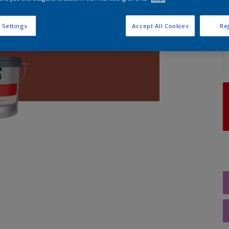
 Settings
Accept All Cookies
Rej
A