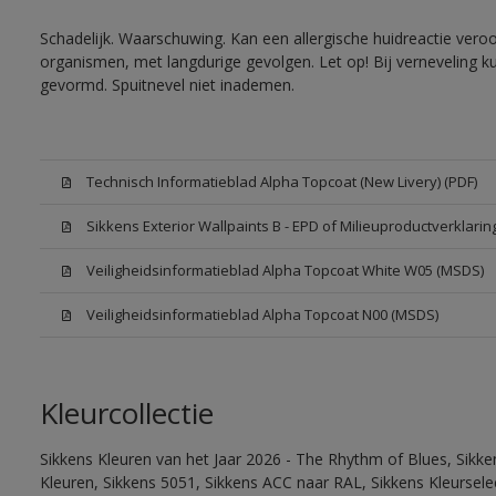
Schadelijk. Waarschuwing. Kan een allergische huidreactie veroo
organismen, met langdurige gevolgen. Let op! Bij verneveling k
gevormd. Spuitnevel niet inademen.
Technisch Informatieblad Alpha Topcoat (New Livery) (PDF)
Sikkens Exterior Wallpaints B - EPD of Milieuproductverklarin
Veiligheidsinformatieblad Alpha Topcoat White W05 (MSDS)
Veiligheidsinformatieblad Alpha Topcoat N00 (MSDS)
Kleurcollectie
Sikkens Kleuren van het Jaar 2026 - The Rhythm of Blues, Sikk
Kleuren, Sikkens 5051, Sikkens ACC naar RAL, Sikkens Kleurselect