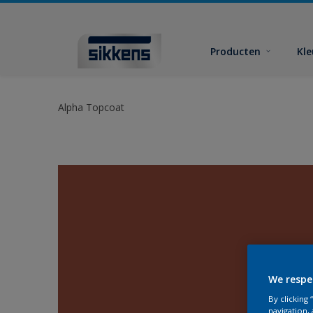
Producten
Kl
Alpha Topcoat
We respe
By clicking
navigation, 