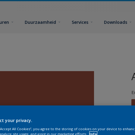
euren
Duurzaamheid
Services
Downloads
E
ct your privacy.
 “Accept All Cookies”, you agree to the storing of cookies on your device to enhanc
G
analyze site usage, and assist in our marketing efforts.
Info