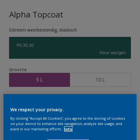
Alpha Topcoat
Extreem weerbestendig, elastisch
P0.30.30
Kleur wijzigen
Grootte
5 L
10 L
Aantal
Verfcalculator
Bereken
We respect your privacy.
By clicking “Accept All Cookies”, you agree to the storing of cookies
on your device to enhance site navigation, analyze site usage, and
assist in our marketing efforts.
Info
Op dit moment is het niet mogelijk dit product online
te bestellen. Houd de website in de gaten, we werken