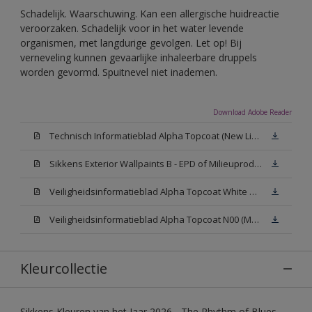
Schadelijk. Waarschuwing. Kan een allergische huidreactie
veroorzaken. Schadelijk voor in het water levende
organismen, met langdurige gevolgen. Let op! Bij
verneveling kunnen gevaarlijke inhaleerbare druppels
worden gevormd. Spuitnevel niet inademen.
Download Adobe Reader
Technisch Informatieblad Alpha Topcoat (New Livery) (PDF)
Sikkens Exterior Wallpaints B - EPD of Milieuproductverklaring
Veiligheidsinformatieblad Alpha Topcoat White W05 (MSDS)
Veiligheidsinformatieblad Alpha Topcoat N00 (MSDS)
Kleurcollectie
Sikkens Kleuren van het Jaar 2026 - The Rhythm of Blues,