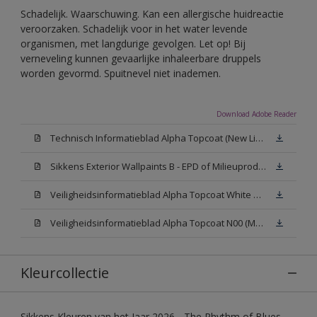
Schadelijk. Waarschuwing. Kan een allergische huidreactie
veroorzaken. Schadelijk voor in het water levende
organismen, met langdurige gevolgen. Let op! Bij
verneveling kunnen gevaarlijke inhaleerbare druppels
worden gevormd. Spuitnevel niet inademen.
Download Adobe Reader
Technisch Informatieblad Alpha Topcoat (New Livery) (PDF)
Sikkens Exterior Wallpaints B - EPD of Milieuproductverklaring
Veiligheidsinformatieblad Alpha Topcoat White W05 (MSDS)
Veiligheidsinformatieblad Alpha Topcoat N00 (MSDS)
Kleurcollectie
Sikkens Kleuren van het Jaar 2026 - The Rhythm of Blues,