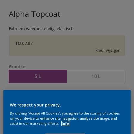
Alpha Topcoat
Extreem weerbestendig, elastisch
H2.07.87
Kleur wijzigen
Grootte
5 L
10 L
Aantal
Verfcalculator
Bereken
We respect your privacy.
By clicking “Accept All Cookies”, you agree to the storing of cookies
on your device to enhance site navigation, analyze site usage, and
assist in our marketing efforts.
Info
Op dit moment is het niet mogelijk dit product online
te bestellen. Houd de website in de gaten, we werken