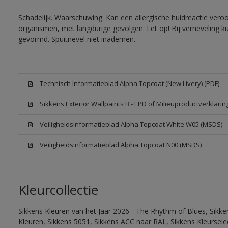
Schadelijk. Waarschuwing. Kan een allergische huidreactie veroo
organismen, met langdurige gevolgen. Let op! Bij verneveling k
gevormd. Spuitnevel niet inademen.
Technisch Informatieblad Alpha Topcoat (New Livery) (PDF)
Sikkens Exterior Wallpaints B - EPD of Milieuproductverklarin
Veiligheidsinformatieblad Alpha Topcoat White W05 (MSDS)
Veiligheidsinformatieblad Alpha Topcoat N00 (MSDS)
Kleurcollectie
Sikkens Kleuren van het Jaar 2026 - The Rhythm of Blues, Sikk
Kleuren, Sikkens 5051, Sikkens ACC naar RAL, Sikkens Kleurselect