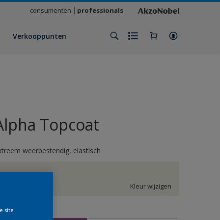
consumenten
professionals
Verkooppunten
Alpha Topcoat
xtreem weerbestendig, elastisch
H2.03.90
Kleur wijzigen
e site
rootte