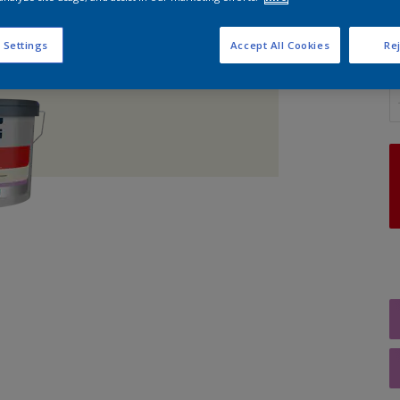
 Settings
Accept All Cookies
Rej
A