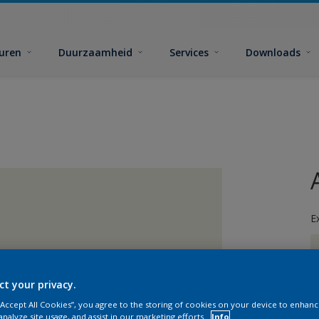
euren
Duurzaamheid
Services
Downloads
E
ct your privacy.
 “Accept All Cookies”, you agree to the storing of cookies on your device to enhanc
G
analyze site usage, and assist in our marketing efforts.
Info