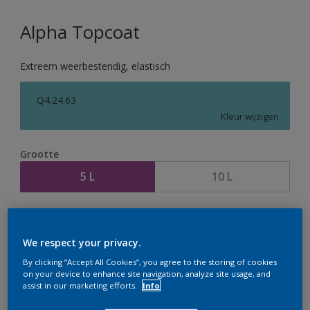
Alpha Topcoat
Extreem weerbestendig, elastisch
Q4.24.63
Kleur wijzigen
Grootte
5 L
10 L
Aantal
Verfcalculator
Bereken
We respect your privacy.
By clicking “Accept All Cookies”, you agree to the storing of cookies
on your device to enhance site navigation, analyze site usage, and
assist in our marketing efforts.
Info
Op dit moment is het niet mogelijk dit product online
te bestellen. Houd de website in de gaten, we werken