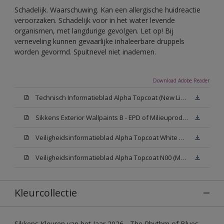
Schadelijk. Waarschuwing. Kan een allergische huidreactie
veroorzaken. Schadelijk voor in het water levende
organismen, met langdurige gevolgen. Let op! Bij
verneveling kunnen gevaarlijke inhaleerbare druppels
worden gevormd. Spuitnevel niet inademen.
Download Adobe Reader
Technisch Informatieblad Alpha Topcoat (New Livery) (PDF)
Sikkens Exterior Wallpaints B - EPD of Milieuproductverklaring
Veiligheidsinformatieblad Alpha Topcoat White W05 (MSDS)
Veiligheidsinformatieblad Alpha Topcoat N00 (MSDS)
Kleurcollectie
Sikkens Kleuren van het Jaar 2026 - The Rhythm of Blues,